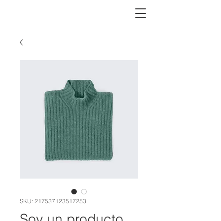
SKU: 217537123517253
Soy un producto