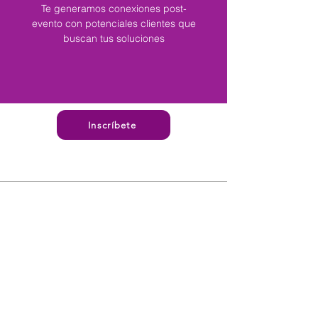
Te generamos conexiones post-
evento con potenciales clientes que
buscan tus soluciones
Inscríbete
CEO de DiBanka
Encuentro super importante,
el mejor networking, la mejor