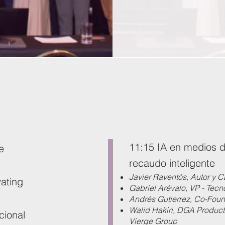
11:15 IA en medios 
e
recaudo inteligente
Javier Raventós, Autor y 
ating
Gabriel Arévalo, VP - Te
Andrés Gutierrez, Co-Fo
Walid Hakiri, DGA Produc
ucional
Vierge Group