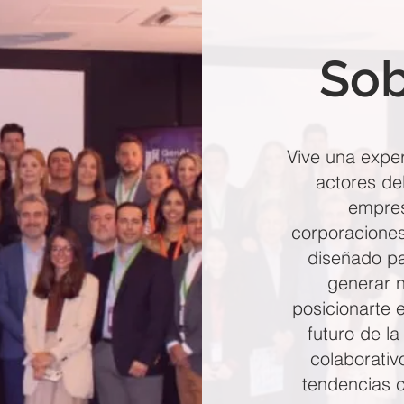
Sob
Vive una exper
actores del
empres
corporaciones
diseñado pa
generar 
posicionarte 
futuro de la
colaborativ
tendencias c