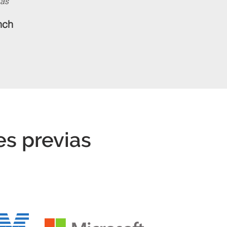
ias
nch
es previas