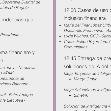
 Secretaria Distrital de
ldía de Bogotá ​​
12:00 Casos de uso d
inclusión financiera
 tendencias que
Maria del Pilar López Uribe
Desarrollo Económico - Al
 Presidente -
Lyda Wilches, CEO - Saq
Carlos Felipe Rojas Toro,
Comunitarias
ema financiero y
12:45 Entrega de pre
ón
soluciones de iA del
ro Juntas Directivas
n LATAM
Mejor Empresa de Inteligen
presidente de
Vierge Group
rvicios Bancario -
Mejor Solución de Inteligen
ral - Entre Amigos
Simetrik
te Ejecutiva -
Solución de Inteligencia A