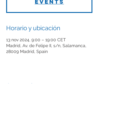
events
Horario y ubicación
13 nov 2024, 9:00 – 19:00 CET
Madrid, Av. de Felipe II, s/n, Salamanca,
28009 Madrid, Spain
Compartir este evento
El futuro de las empresas Tech
empieza aquí