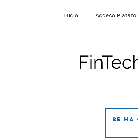
Inicio
Acceso Platafo
FinTec
Se ha