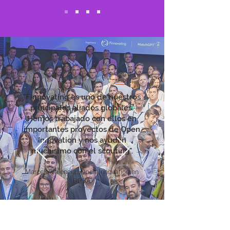
"Finnovating es uno de nuestros
principales aliados globales.
Hemos trabajado con ellos en
importantes proyectos de Open
Innovation y nos ayudan
muchísimo con el scouting".
Marcela Valencia, Open Innovation en
BBVA