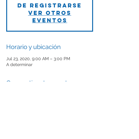
de registrarse
Ver otros
eventos
Horario y ubicación
Jul 23, 2020, 9:00 AM – 3:00 PM
A determinar
Compartir este evento
The future of Tech companies starts
here