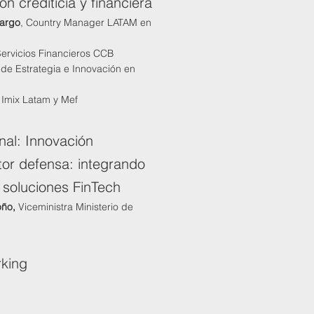
ión crediticia y financiera
margo
, Country Manager LATAM en
 Servicios Financieros CCB
de Estrategia e Innovación en
 Imix Latam y Mef
onal: Innovación
tor defensa: integrando
 y soluciones FinTech
oño,
Viceministra Ministerio de
rking