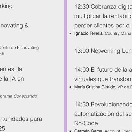
rking
​12:30 Cobranza digita
multiplicar la rentabil
nnovating &
perder clientes por e
Ignacio Tellería
, Country Man
idente de Finnovating
13:00 Networking Lu
ka
entes: la
14:00 El futuro de la 
e la IA en
virtuales que transfo
María Cristina Giraldo
, VP de 
rograma
Conectando
14:30 Revolucionando
automatización del se
rtunidades para
No-Code
25
Germán Gama
, Account Execu