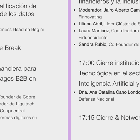
financieros y la inclus
alificación de
Moderador: Jairo Alberto Ca
 de los datos
Finnovating
Liliana Abril
, Líder Clúster de
siness Head en Begini
Laura Martínez
, Coordinadora 
Fiduoccidente
Sandra Rubio
, Co-Founder de
e Break
17:00 Cierre instituci
inanciera para
Tecnológica en el sec
pagos B2B en
Inteligencia Artificial
Dña. Ana Catalina Cano Lond
Founder de Cobre
Defensa Nacional
der de Liquitech
 Coopcentral
17:15 Cierre & Netwo
formas digitales en