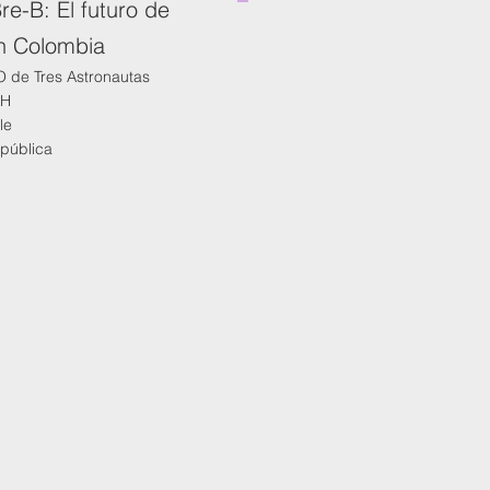
re-B: El futuro de
n Colombia
O de Tres Astronautas
CH
le
epública