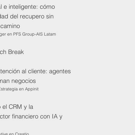
l e inteligente: cómo
idad del recupero sin
l camino
ager en PFS Group-AIS Latam
nch Break
atención al cliente: agentes
rman negocios
Estrategia en Appinit
 el CRM y la
ctor financiero con IA y
tive en Creatio