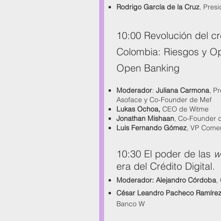
Rodrigo García de la Cruz
, Pres
10:00 Revolución del cr
Colombia: Riesgos y Op
Open Banking
Moderador
:
Juliana Carmona
, P
Asoface y Co-Founder de Mef
Lukas Ochoa,
CEO de Witme
Jonathan Mishaan
, Co-Founder d
Luis Fernando Gómez
, VP Comer
10:30 El poder de las
w
era del Crédito Digital.
Moderador: Alejandro Córdoba
,
César Leandro Pacheco Ramíre
Banco W