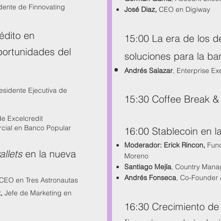
idente de Finnovating
José Diaz
,
CEO en Digiway
édito en
15:00 La era de los d
ortunidades del
soluciones para la ba
Andrés Salazar
, Enterprise E
residente Ejecutiva de
15:3
0 Coffee Break &
e Excelcredit
cial en Banco Popular
16:00 Stablecoin en 
Moderador: Erick Rincon,
Fun
allets
en la nueva
Moreno
Santiago Mejía
, Country Mana
Andrés Fonseca
, Co-Founder
 CEO en Tres Astronautas
z,
Jefe de Marketing en
16:30 Crecimiento de l