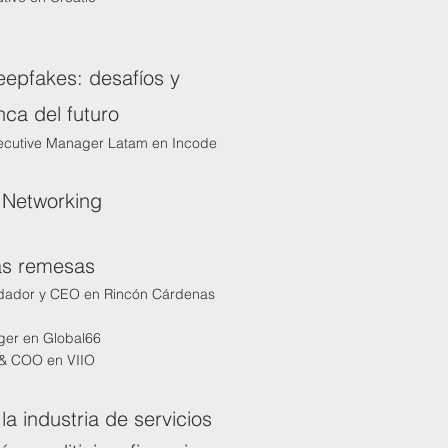
eepfakes: desafíos y
nca del futuro
xecutive Manager Latam en Incode
 Networking
las remesas
dador y CEO en Rincón Cárdenas
ger en Global66
 & COO en VIIO
a industria de servicios