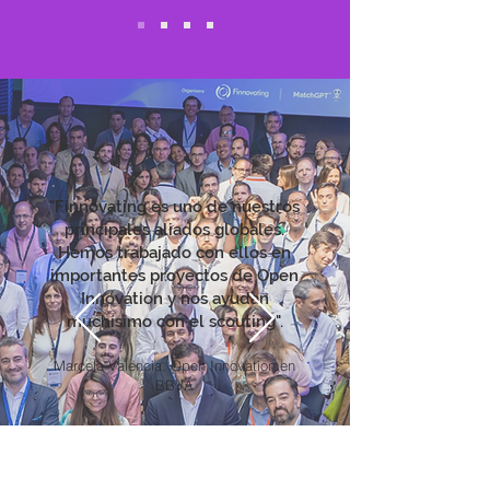
"Finnovating es uno de nuestros
principales aliados globales.
Hemos trabajado con ellos en
importantes proyectos de Open
Innovation y nos ayudan
muchísimo con el scouting".
Marcela Valencia, Open Innovation en
BBVA